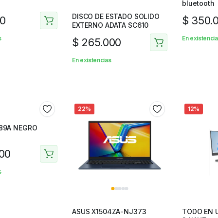
bluetooth
DISCO DE ESTADO SOLIDO
0
$
350.
EXTERNO ADATA SC610
s
En existenci
$
265.000
En existencias
22%
12%
89A NEGRO
00
s
ASUS X1504ZA-NJ373
TODO EN 