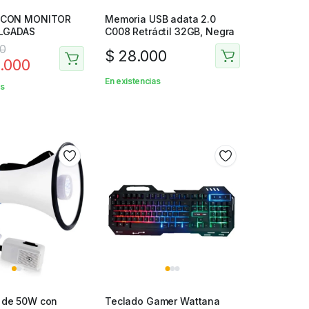
 CON MONITOR
Memoria USB adata 2.0
ULGADAS
C008 Retráctil 32GB, Negra
00
$
28.000
.000
En existencias
as
 de 50W con
Teclado Gamer Wattana