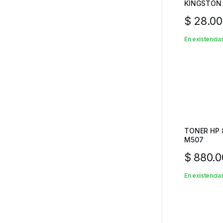
KINGSTON
$
28.00
En existencia
TONER HP 
M507
$
880.0
En existencia