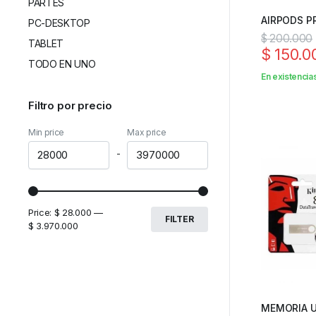
PARTES
AIRPODS P
PC-DESKTOP
$
200.000
TABLET
$
150.0
TODO EN UNO
En existencia
Filtro por precio
Min price
Max price
-
Price:
$ 28.000
—
FILTER
$ 3.970.000
MEMORIA U