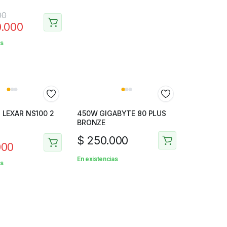
00
.000
as
 LEXAR NS100 2
450W GIGABYTE 80 PLUS
BRONZE
$
250.000
000
En existencias
as