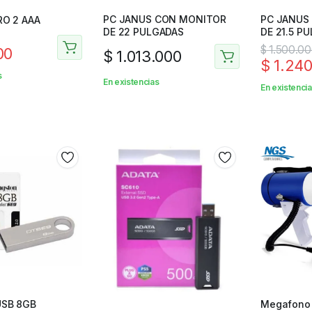
PC JANUS CON MONITOR
PC JANUS
RO 2 AAA
DE 22 PULGADAS
DE 21.5 P
$
1.500.0
00
$
1.013.000
$
1.240
s
En existencias
En existenci
SB 8GB
Megafono