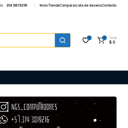
to
314 381 9216
Inicio
Tienda
Comparar
Lista de deseos
Contacto
Total
0
0
$
0