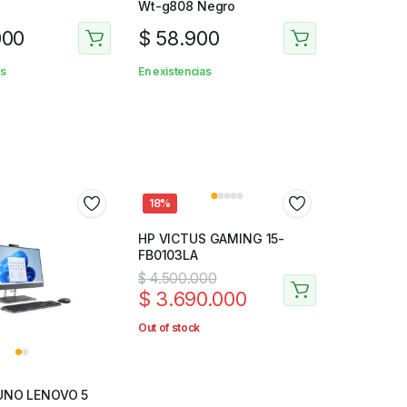
Wt-g808 Negro
000
$
58.900
as
En existencias
18%
HP VICTUS GAMING 15-
FB0103LA
$
4.500.000
$
3.690.000
Out of stock
UNO LENOVO 5