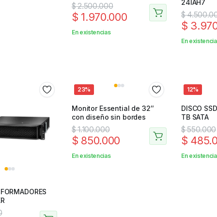
24IAH7
$
2.500.000
$
4.500.0
$
1.970.000
$
3.970
En existencias
En existenci
23%
12%
Monitor Essential de 32″
DISCO SSD
con diseño sin bordes
TB SATA
$
1.100.000
$
550.000
$
850.000
$
485.
En existencias
En existenci
SFORMADORES
XR
0