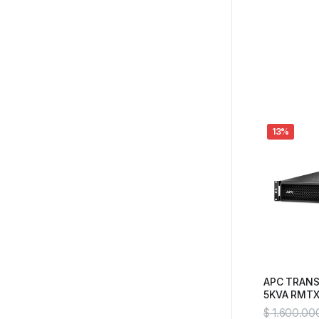
13%
APC TRAN
5KVA RMT
$
1.600.00