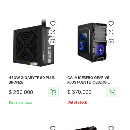
450W GIGABYTE 80 PLUS
CAJA ICEBERG GEAR V5
BRONZE
PLUS FUENTE ICEBERG
LS450W FAN AZUL
$
370.000
$
250.000
Out of stock
En existencias