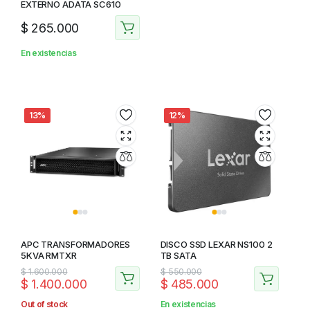
EXTERNO ADATA SC610
$
265.000
En existencias
13%
12%
APC TRANSFORMADORES
DISCO SSD LEXAR NS100 2
5KVA RMTXR
TB SATA
$
1.600.000
$
550.000
$
1.400.000
$
485.000
Out of stock
En existencias