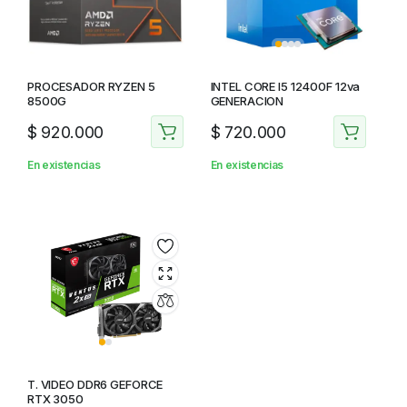
PROCESADOR RYZEN 5
INTEL CORE I5 12400F 12va
8500G
GENERACION
$
920.000
$
720.000
En existencias
En existencias
T. VIDEO DDR6 GEFORCE
RTX 3050