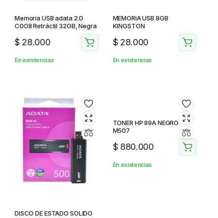
Memoria USB adata 2.0
MEMORIA USB 8GB
C008 Retráctil 32GB, Negra
KINGSTON
$
28.000
$
28.000
En existencias
En existencias
TONER HP 89A NEGRO
M507
$
880.000
En existencias
DISCO DE ESTADO SOLIDO