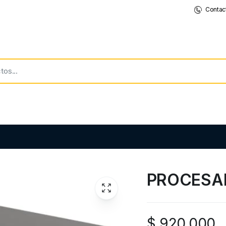
Contac
PROCESA
$
920.000