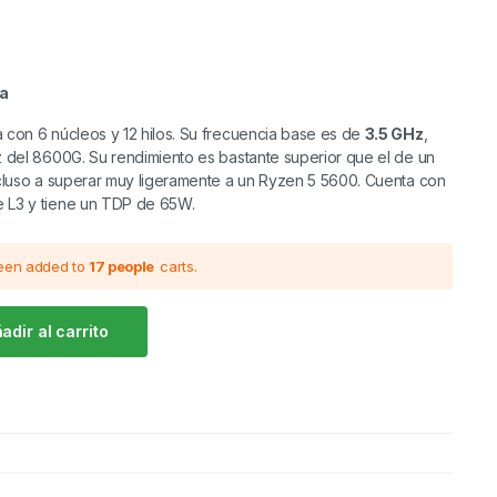
ia
 con 6 núcleos y 12 hilos. Su frecuencia base es de
3.5 GHz
,
 del 8600G. Su rendimiento es bastante superior que el de un
ncluso a superar muy ligeramente a un Ryzen 5 5600. Cuenta con
 L3 y tiene un TDP de 65W.
been added to
17 people
carts.
adir al carrito