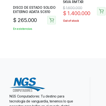
5KVA RMTXR
DISCO DE ESTADO SOLIDO
$
1.600.000
EXTERNO ADATA SC610
$
1.400.000
$
265.000
Out of stock
En existencias
NGS Computadores: Tu destino para
tecnología de vanguardia, tenemos lo que