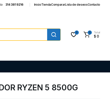
to
314 381 9216
Inicio
Tienda
Comparar
Lista de deseos
Contacto
Total
0
0
$
0
DOR RYZEN 5 8500G