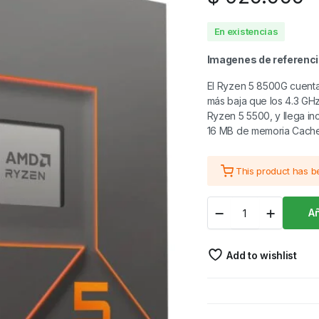
En existencias
Imagenes de referenc
El Ryzen 5 8500G cuenta
más baja que los 4.3 GHz
Ryzen 5 5500, y llega i
16 MB de memoria Cache
This product has 
PROCESADOR
Añ
RYZEN
5
8500G
Add to wishlist
cantidad