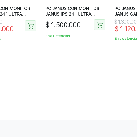
 CON MONITOR
PC JANUS CON MONITOR
PC JANUS CON MONITOR
 24″ ULTRA
JANUS IPS 24″ ULTRA
JANUS GA
DELGADO
J2465FGF
0
$
1.300.0
$
1.500.000
.000
$
1.120
En existencias
s
En existenci