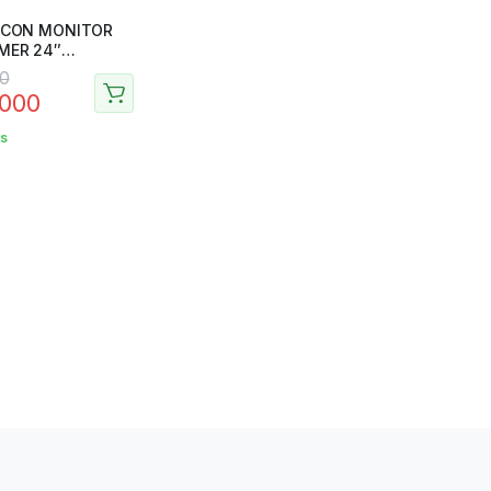
MER 24″
H
00
.000
as