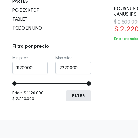
PARTES
PC JANUS
PC-DESKTOP
JANUS IPS
TABLET
DELGADO
$
2.500.00
$
2.220
TODO EN UNO
En existencia
Filtro por precio
Min price
Max price
-
Price:
$ 1.120.000
—
FILTER
$ 2.220.000