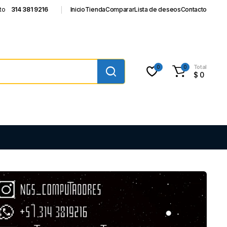
to
314 381 9216
Inicio
Tienda
Comparar
Lista de deseos
Contacto
Total
0
0
$
0