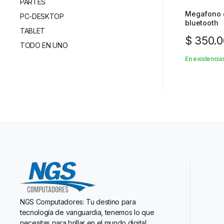
PARTES
Megafono 
PC-DESKTOP
bluetooth
TABLET
$
350.0
TODO EN UNO
En existencia
NGS Computadores: Tu destino para
tecnología de vanguardia, tenemos lo que
necesitas para brillar en el mundo digital.