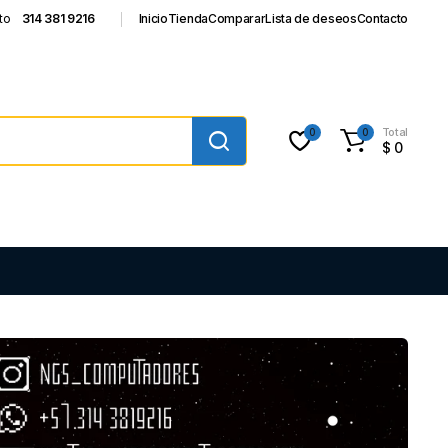
to
314 381 9216
Inicio
Tienda
Comparar
Lista de deseos
Contacto
Total
0
0
$
0