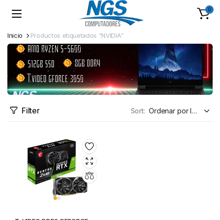
0
Inicio
Productos etiquetados “NVIDIA”
Filter
Sort: