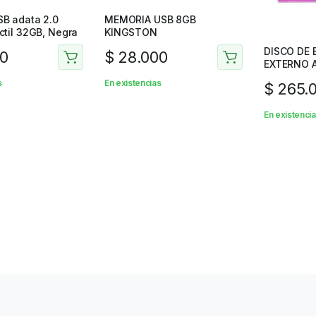
B adata 2.0
MEMORIA USB 8GB
etráctil 32GB, Negra
KINGSTON
DISCO DE 
0
$
28.000
EXTERNO 
s
En existencias
$
265.
En existenci