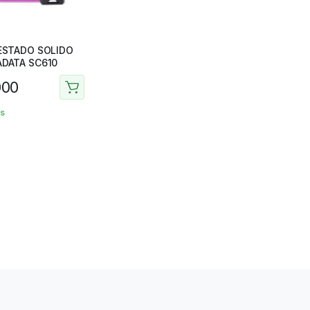
ESTADO SOLIDO
ADATA SC610
000
as