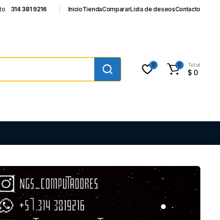
to
314 381 9216
Inicio
Tienda
Comparar
Lista de deseos
Contacto
Total
0
0
$
0