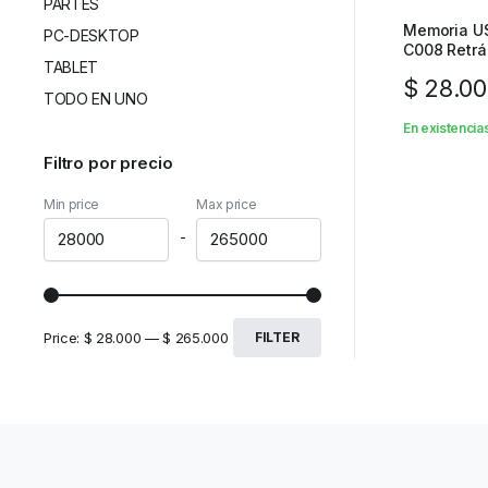
PARTES
Memoria US
PC-DESKTOP
C008 R
TABLET
$
28.00
TODO EN UNO
En existencia
Filtro por precio
Min price
Max price
-
Price:
$ 28.000
—
$ 265.000
FILTER