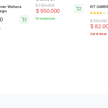
$
1.100.000
amer Wattana
KIT GAME
$
950.000
egro
V
en
3.67
0
En existencias
$
100.000
de 5
$
82.0
s
Out of stock