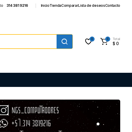
to
314 381 9216
Inicio
Tienda
Comparar
Lista de deseos
Contacto
Total
0
0
$
0