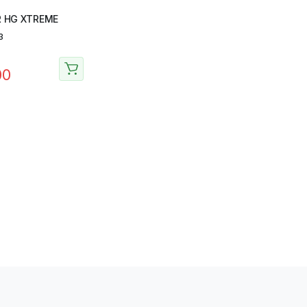
R HG XTREME
alorado
3
00