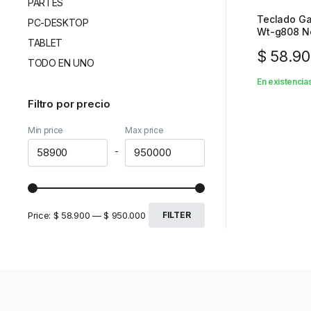
PARTES
Teclado G
PC-DESKTOP
Wt-g808 N
TABLET
$
58.90
TODO EN UNO
En existencia
Filtro por precio
Min price
Max price
-
Price:
$ 58.900
—
$ 950.000
FILTER