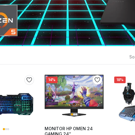
Sor
14%
18%
MONITOR HP OMEN 24
GAMING 24″