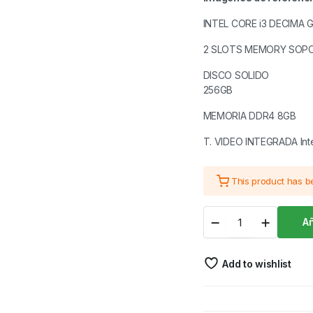
INTEL CORE i3 DECIMA 
2 SLOTS MEMORY SOP
DISCO SOLIDO
256GB
MEMORIA DDR4 8GB
T. VIDEO INTEGRADA Int
This product has 
PC
Añ
JANUS
CON
MONITOR
Add to wishlist
JANUS
IPS
24"
ULTRA