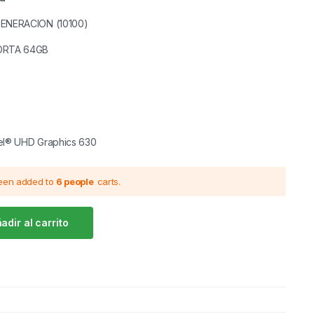
GENERACION (10100)
ORTA 64GB
el® UHD Graphics 630
been added to
6 people
carts.
adir al carrito