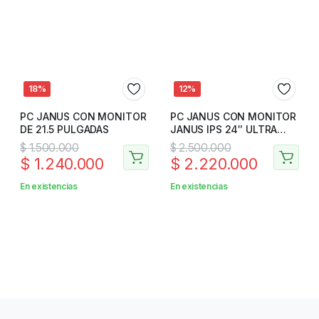
18%
12%
PC JANUS CON MONITOR
PC JANUS CON MONITOR
DE 21.5 PULGADAS
JANUS IPS 24″ ULTRA
DELGADO
$
1.500.000
$
2.500.000
$
1.240.000
$
2.220.000
En existencias
En existencias