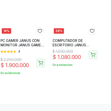
14%
28%
PC GAMER JANUS CON
COMPUTADOR DE
MONITOR JANUS GAMER
ESCRITORIO JANUS
24″ J2465FGFH
CELERON DUAL CORE FB
$
1.500.000
Valorado
3
(N4020)
$
1.080.000
en
4.67
$
2.200.000
de 5
$
1.900.000
En existencias
En existencias