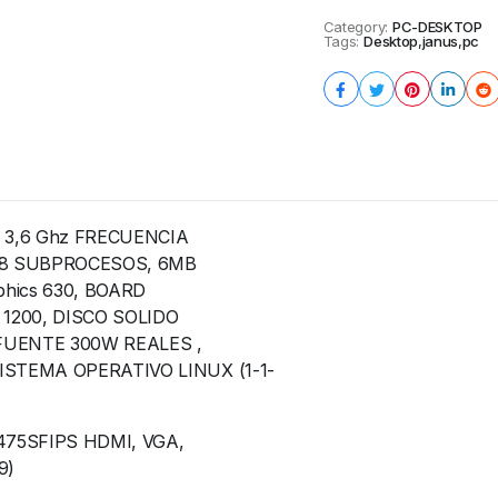
DELGADO
Category:
PC-DESKTOP
cantidad
Tags:
Desktop
,
janus
,
pc
 3,6 Ghz FRECUENCIA
, 8 SUBPROCESOS, 6MB
phics 630, BOARD
1200, DISCO SOLIDO
FUENTE 300W REALES ,
STEMA OPERATIVO LINUX (1-1-
75SFIPS HDMI, VGA,
9)