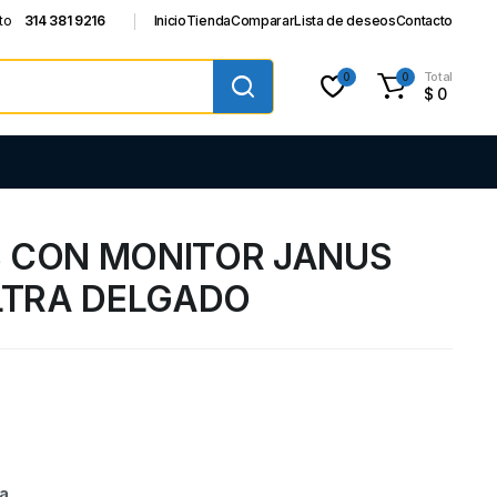
to
314 381 9216
Inicio
Tienda
Comparar
Lista de deseos
Contacto
Total
0
0
$
0
 CON MONITOR JANUS
ULTRA DELGADO
ia