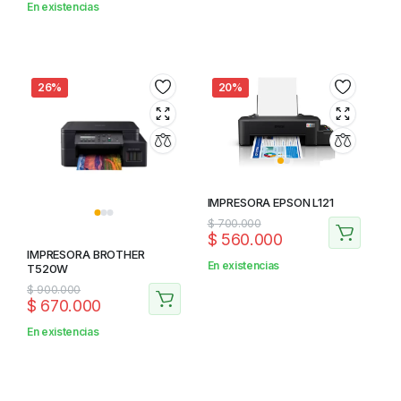
En existencias
26%
20%
IMPRESORA EPSON L121
$
700.000
$
560.000
IMPRESORA BROTHER
En existencias
T520W
$
900.000
$
670.000
En existencias