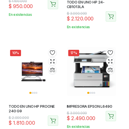
$
1.100.000
TODO EN UNO HP 24-
$
950.000
CB1013LA
$
3.000.000
En existencias
$
2.120.000
En existencias
10%
17%
TODO EN UNO HP PROONE
IMPRESORA EPSON L6490
240 G9
$
3.000.000
$
2.490.000
$
2.000.000
$
1.810.000
En existencias