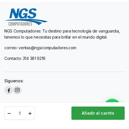
NGS Computadores: Tu destino para tecnología de vanguardia,
tenemos lo que necesitas para brillar en el mundo digital.
correo: ventas@ngscomputadores.com
Contacto: 314 381 9216
Síguenos:
Copyright 2024 © NGS DIseño by
216 Graphic Studio
IMPRESORA
Añadir al carrito
HP
Almacenar
Buscar
Lista De Deseos
Cuenta
LASERJET
M141W