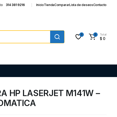
to
314 381 9216
Inicio
Tienda
Comparar
Lista de deseos
Contacto
Total
0
0
$
0
A HP LASERJET M141W –
OMATICA