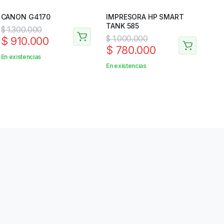
CANON G4170
IMPRESORA HP SMART
TANK 585
$
1.300.000
$
1.000.000
$
910.000
$
780.000
En existencias
En existencias