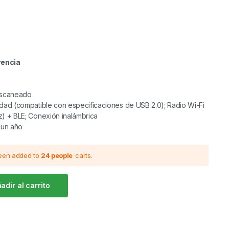
rencia
 escaneado
idad (compatible con especificaciones de USB 2.0); Radio Wi-Fi
z) + BLE; Conexión inalámbrica
e un año
been added to
24 people
carts.
adir al carrito