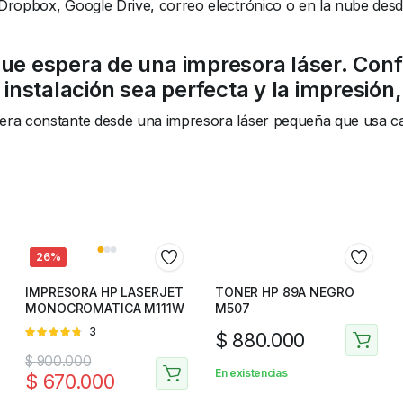
ropbox, Google Drive, correo electrónico o en la nube desde 
ue espera de una impresora láser. Confíe
 instalación sea perfecta y la impresión,
era constante desde una impresora láser pequeña que usa ca
26%
IMPRESORA HP LASERJET
TONER HP 89A NEGRO
MONOCROMATICA M111W
M507
Valorado
3
$
880.000
en
4.67
$
900.000
de 5
En existencias
$
670.000