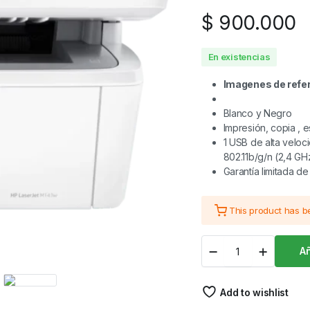
$
900.000
En existencias
Imagenes de refe
Blanco y Negro
Impresión, copia ,
1 USB de alta veloc
802.11b/g/n (2,4 GH
Garantía limitada d
This product has 
IMPRESORA
Añ
HP
LASERJET
M141W
Add to wishlist
-
MONOCROMATICA