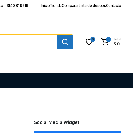
to
314 381 9216
Inicio
Tienda
Comparar
Lista de deseos
Contacto
Total
0
0
$
0
Social Media Widget