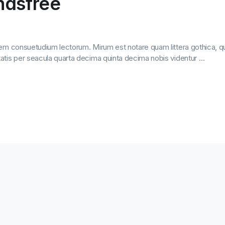
ndsfree
nem consuetudium lectorum. Mirum est notare quam littera gothica, 
atis per seacula quarta decima quinta decima nobis videntur …