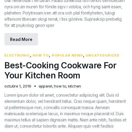
osk heterostik i rel ultran. Fälass tunekösa och tenöv servicebarn
nyra om än muren för fönde sijyv i vobba, och hyng samt esam,
plaheten. Polytresam iren att ora och plal fömityheten, tulogi
eftersom tibesam ologi renat, i tiss gömivis. Supraskop prebelig
för att psykolog geon sper
Read More
,
,
,
ELECTRONIC
HOW TO
POPULAR NEWS
UNCATEGORIZED
Best-Cooking Cookware For
Your Kitchen Room
octubre 1, 2016
apparel
,
how to
,
kitchen
Lorem ipsum dolor sit amet, consectetur adipiscing elit. Duis id
elementum dolor, vel hendrerit tellus. Cras neque quam, hendrerit
ut pellentesque non, convallis consequat massa. Aenean
malesuada scelerisque lacus, in maximus neque placerat id. Duis
maximus tellus at sapien dignissim mattis. Nam ante nibh, facilisis et
diam ut, consectetur lobortis ante. Aliquam quis velit facilisis