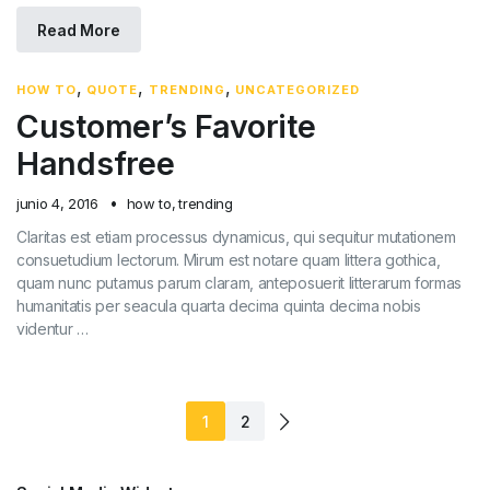
Read More
,
,
,
HOW TO
QUOTE
TRENDING
UNCATEGORIZED
Customer’s Favorite
Handsfree
junio 4, 2016
how to
,
trending
Claritas est etiam processus dynamicus, qui sequitur mutationem
consuetudium lectorum. Mirum est notare quam littera gothica,
quam nunc putamus parum claram, anteposuerit litterarum formas
humanitatis per seacula quarta decima quinta decima nobis
videntur …
1
2