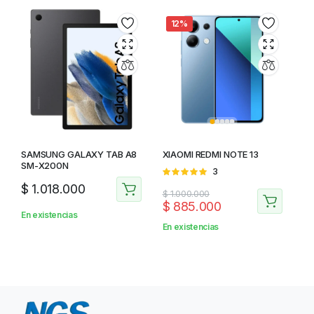
12%
SAMSUNG GALAXY TAB A8
XIAOMI REDMI NOTE 13
SM-X200N
Valorado
3
en
5.00
de
$
1.018.000
$
1.000.000
5
$
885.000
En existencias
En existencias