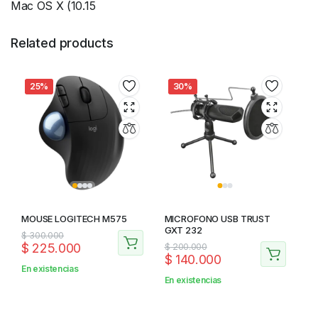
Mac OS X (10.15
Related products
25%
30%
MOUSE LOGITECH M575
MICROFONO USB TRUST
GXT 232
$
300.000
$
225.000
$
200.000
$
140.000
En existencias
En existencias