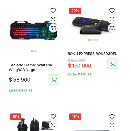
20%
ROKU EXPRESS ROK3930EU
$
200.000
$
160.000
Teclado Gamer Wattana
Wt-g808 Negro
En existencias
$
58.900
En existencias
18%
48%