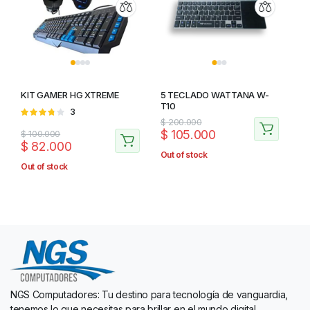
KIT GAMER HG XTREME
5 TECLADO WATTANA W-
T10
Valorado
3
$
200.000
en
3.67
$
105.000
$
100.000
de 5
$
82.000
Out of stock
Out of stock
NGS Computadores: Tu destino para tecnología de vanguardia,
tenemos lo que necesitas para brillar en el mundo digital.