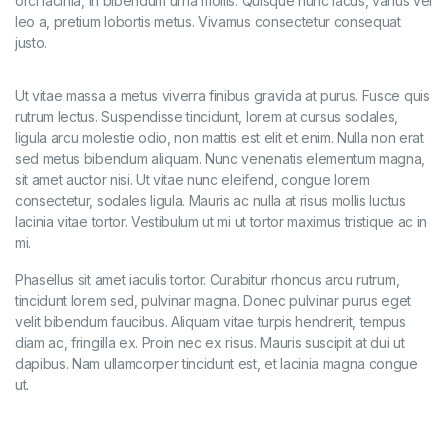
orci lacinia, in bibendum urna mollis. Quisque nunc lacus, varius vel
leo a, pretium lobortis metus. Vivamus consectetur consequat
justo.
Ut vitae massa a metus viverra finibus gravida at purus. Fusce quis
rutrum lectus. Suspendisse tincidunt, lorem at cursus sodales,
ligula arcu molestie odio, non mattis est elit et enim. Nulla non erat
sed metus bibendum aliquam. Nunc venenatis elementum magna,
sit amet auctor nisi. Ut vitae nunc eleifend, congue lorem
consectetur, sodales ligula. Mauris ac nulla at risus mollis luctus
lacinia vitae tortor. Vestibulum ut mi ut tortor maximus tristique ac in
mi.
Phasellus sit amet iaculis tortor. Curabitur rhoncus arcu rutrum,
tincidunt lorem sed, pulvinar magna. Donec pulvinar purus eget
velit bibendum faucibus. Aliquam vitae turpis hendrerit, tempus
diam ac, fringilla ex. Proin nec ex risus. Mauris suscipit at dui ut
dapibus. Nam ullamcorper tincidunt est, et lacinia magna congue
ut.